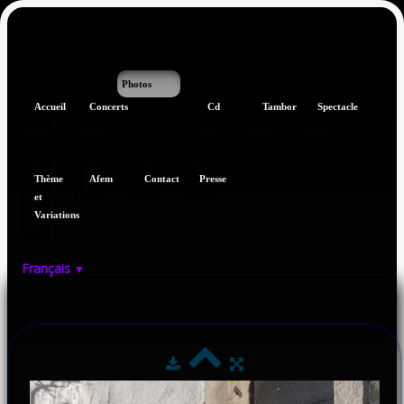
Photos
Accueil
Concerts
Cd
Tambor
Spectacle
Thème
Afem
Contact
Presse
et
Variations
Français
▼