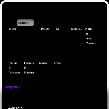
Concerts
Home
Photos
Cd
TamborTano
Notes
et
mots
d'amour
Thème
Femmes
Contact
Presse
et
et
Variations
Musique
English
▼
Août 2016