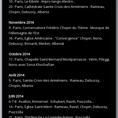
10 : Paris, Le Kibele : Impro-tango-électro...
20 : Paris, Cathédrale Sainte-Croix-des-Arméniens : Rameau,
Chopin, Debussy, Albeniz
Novembre 2014
9 : Paris, Conservatoire Frédéric Chopin du 15ème : Musique de
l'Allemagne de l'Est
16 : Paris, Eglise Américaine : "Convergence" Chopin, Nono,
Debussy, Bonardi, Merker, Albeni
z
Octobre 2014
17 : Paris, Chapelle Saint-Bernard Montparnasse : Vérin, Pileggi,
Nono avec Sona Khochafian
Août 2014
9 : Paris, Sainte-Croix-des-Arméniens : Rameau, Debussy,
Chopin, Albeniz
JUIN 2014
6-7-8 : Avallon, Kinnernet : Schubert, Ravel, Piazzolla...
14 : Paris, Eglise Saint-Merri : Rameau, Ravel, Chopin, Debussy,
Piazzolla
15 : Paris, Théâtre De La Comédie Nation : Piazzolla