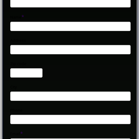
Name
Address
Zip code
City
Phone
Email