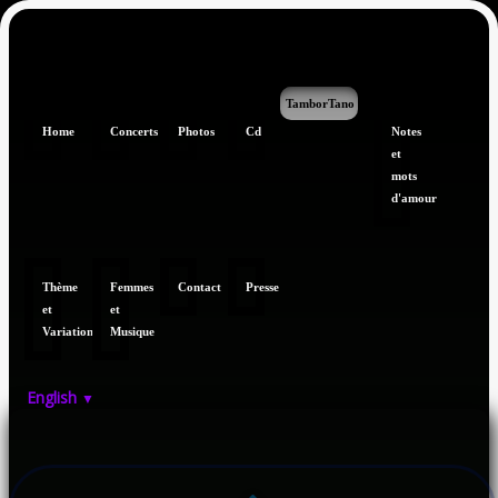
TamborTano
Home
Concerts
Photos
Cd
Notes
et
mots
d'amour
Thème
Femmes
Contact
Presse
et
et
Variations
Musique
English
▼